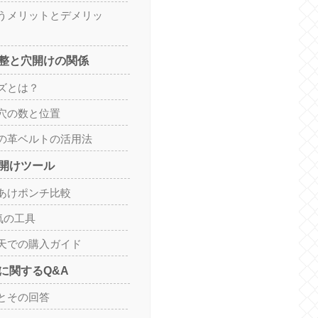
うメリットとデメリッ
整と穴開けの関係
ズとは？
穴の数と位置
の革ベルトの活用法
開けツール
あけポンチ比較
気の工具
天での購入ガイド
に関するQ&A
とその回答