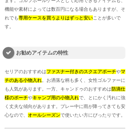
ます。ゴルフボールケースとして応用できるアイテムも、
機能や素材によっては数百円になる場合もありますが、そ
れでも
専用ケースを買うよりはずっと安い
ことが多いで
す。
お勧めアイテムの特性
セリアのおすすめは
ファスナー付きのスクエアポーチ
や
マ
チのある小物入れ
。お洒落な柄も多く、女性ゴルファーに
も人気があります。一方、キャンドゥのおすすめは
防滴仕
様のポーチ
や
キャンプ用の小物入れ
で、とにかく汚れに強
く丈夫な傾向があります。プレー中に雨が降ってきても安
心なので、
オールシーズン
で使いたい方にぴったりです。