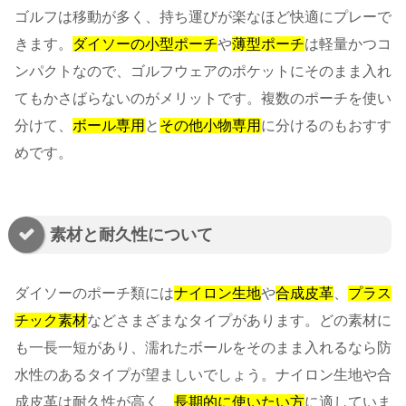
ゴルフは移動が多く、持ち運びが楽なほど快適にプレーで
きます。
ダイソーの小型ポーチ
や
薄型ポーチ
は軽量かつコ
ンパクトなので、ゴルフウェアのポケットにそのまま入れ
てもかさばらないのがメリットです。複数のポーチを使い
分けて、
ボール専用
と
その他小物専用
に分けるのもおすす
めです。
素材と耐久性について
ダイソーのポーチ類には
ナイロン生地
や
合成皮革
、
プラス
チック素材
などさまざまなタイプがあります。どの素材に
も一長一短があり、濡れたボールをそのまま入れるなら防
水性のあるタイプが望ましいでしょう。ナイロン生地や合
成皮革は耐久性が高く、
長期的に使いたい方
に適していま