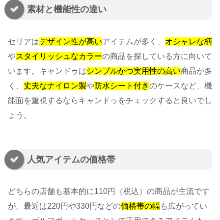
素材と機能性の違い
セリアは
デザイン性が高い
アイテムが多く、
オシャレな柄
や
スタイリッシュなカラー
の商品を探している方に向いて
います。キャンドゥは
シンプルかつ実用性の高い
商品が多
く、
丈夫なナイロン製
や
防水シート付き
のケースなど、機
能面を重視するならキャンドゥをチェックすると良いでし
ょう。
人気アイテムの価格帯
どちらの店舗も基本的に110円（税込）の商品が主流です
が、最近は220円や330円などの
価格帯の幅
も広がってい