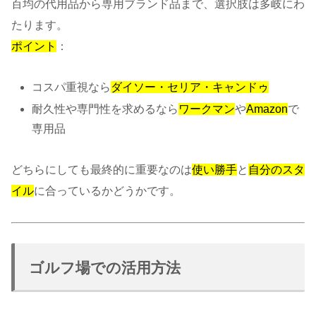
百均の代用品から専用ブランド品まで、選択肢は多岐にわ
たります。
ポイント
：
コスパ重視なら
ダイソー・セリア・キャンドゥ
耐久性や専門性を求めるなら
ワークマン
や
Amazon
で
専用品
どちらにしても最終的に重要なのは
使い勝手
と
自分のスタ
イル
に合っているかどうかです。
ゴルフ場での活用方法